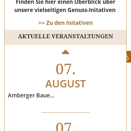
Finden Sie hier einen Überblick über
08.
unsere vielseitigen Genuss-Initativen
AUGUST
>> Zu den Initativen
AKTUELLE VERANSTALTUNGEN
Öffentliche Brauereiführung in der Stadtbrauerei Spalt mit BierProbe
07.
AUGUST
Amberger Bauernmarkt & Wochenmarkt
07.